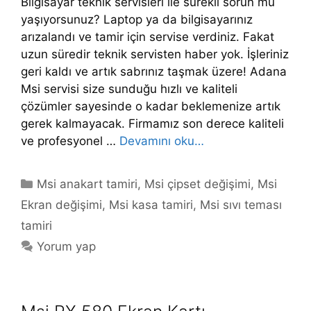
Bilgisayar teknik servisleri ile sürekli sorun mu
yaşıyorsunuz? Laptop ya da bilgisayarınız
arızalandı ve tamir için servise verdiniz. Fakat
uzun süredir teknik servisten haber yok. İşleriniz
geri kaldı ve artık sabrınız taşmak üzere! Adana
Msi servisi size sunduğu hızlı ve kaliteli
çözümler sayesinde o kadar beklemenize artık
gerek kalmayacak. Firmamız son derece kaliteli
ve profesyonel …
Devamını oku…
Kategoriler
Msi anakart tamiri
,
Msi çipset değişimi
,
Msi
Ekran değişimi
,
Msi kasa tamiri
,
Msi sıvı teması
tamiri
Yorum yap