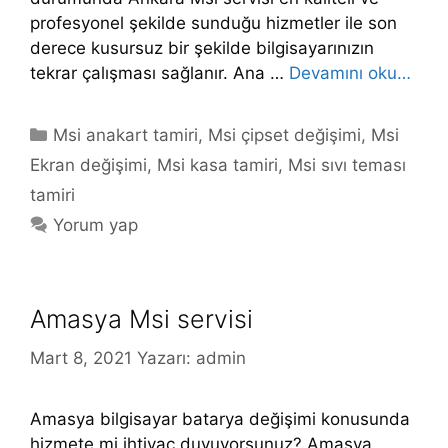
profesyonel şekilde sunduğu hizmetler ile son
derece kusursuz bir şekilde bilgisayarınızın
tekrar çalışması sağlanır. Ana …
Devamını oku…
Kategoriler
Msi anakart tamiri
,
Msi çipset değişimi
,
Msi
Ekran değişimi
,
Msi kasa tamiri
,
Msi sıvı teması
tamiri
Yorum yap
Amasya Msi servisi
Mart 8, 2021
Yazarı:
admin
Amasya bilgisayar batarya değişimi konusunda
hizmete mi ihtiyaç duyuyorsunuz? Amasya