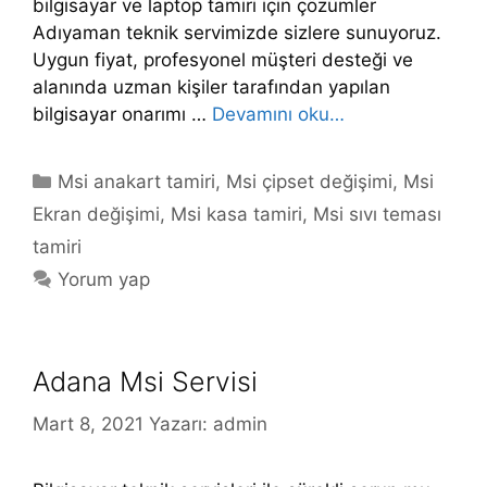
bilgisayar ve laptop tamiri için çözümler
Adıyaman teknik servimizde sizlere sunuyoruz.
Uygun fiyat, profesyonel müşteri desteği ve
alanında uzman kişiler tarafından yapılan
bilgisayar onarımı …
Devamını oku…
Kategoriler
Msi anakart tamiri
,
Msi çipset değişimi
,
Msi
Ekran değişimi
,
Msi kasa tamiri
,
Msi sıvı teması
tamiri
Yorum yap
Adana Msi Servisi
Mart 8, 2021
Yazarı:
admin