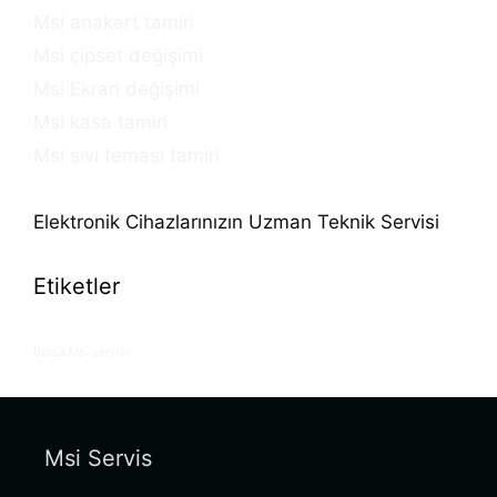
Msi anakart tamiri
Msi çipset değişimi
Msi Ekran değişimi
Msi kasa tamiri
Msi sıvı teması tamiri
Elektronik Cihazlarınızın Uzman Teknik Servisi
Etiketler
Bursa Msi servisi
Msi Servis