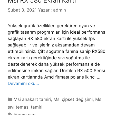
Msi RX 580 Ekran Kartı
Şubat 3, 2021
Yazarı:
admin
Yüksek grafik özellikleri gerektiren oyun ve
grafik tasarım programları için ideal performans
sağlayan RX 580 ekran kartı ile yüksek fps
sağlayabilir ve işleriniz aksamadan devam
ettirebilirsiniz. Çift soğutma fanına sahip RX580
ekran kartı gerektiğinde sıvı soğutma ile
desteklenerek daha yüksek performans elde
edilmesine imkan sağlar. Üretilen RX 500 Serisi
ekran kartlarında Amd firması polaris ikinci …
Devamını oku…
Kategoriler
Msi anakart tamiri
,
Msi çipset değişimi
,
Msi
sıvı teması tamiri
Yorum yap