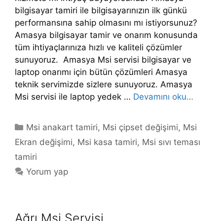
bilgisayar tamiri ile bilgisayarınızın ilk günkü
performansına sahip olmasını mı istiyorsunuz?
Amasya bilgisayar tamir ve onarım konusunda
tüm ihtiyaçlarınıza hızlı ve kaliteli çözümler
sunuyoruz. Amasya Msi servisi bilgisayar ve
laptop onarımı için bütün çözümleri Amasya
teknik servimizde sizlere sunuyoruz. Amasya
Msi servisi ile laptop yedek …
Devamını oku…
Kategoriler
Msi anakart tamiri
,
Msi çipset değişimi
,
Msi
Ekran değişimi
,
Msi kasa tamiri
,
Msi sıvı teması
tamiri
Yorum yap
Ağrı Msi Servisi