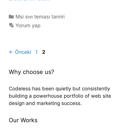
Kategoriler
Msi sıvı teması tamiri
Yorum yap
Yazı
Sayfa
Sayfa
←
Önceki
1
2
dolaşımı
Why choose us?
Codeless has been quietly but consistently
building a powerhouse portfolio of web site
design and marketing success.
Our Works